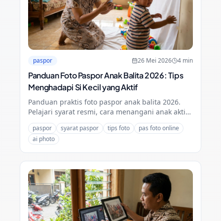
paspor
26 Mei 2026
4
min
Panduan Foto Paspor Anak Balita 2026: Tips
Menghadapi Si Kecil yang Aktif
Panduan praktis foto paspor anak balita 2026.
Pelajari syarat resmi, cara menangani anak aktif,
dan solusi AI untuk hasil foto yang sesuai
paspor
syarat paspor
tips foto
pas foto online
ketentuan imigrasi.
ai photo