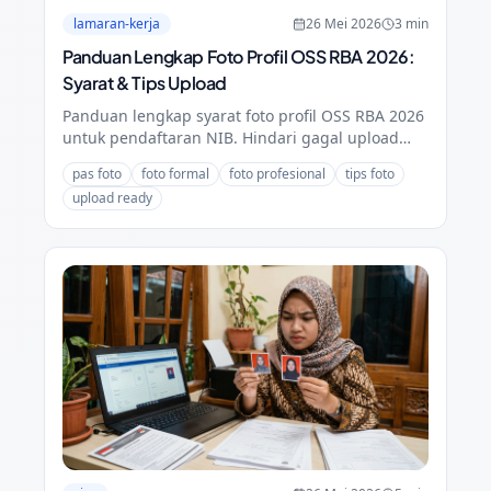
lamaran-kerja
26 Mei 2026
3
min
Panduan Lengkap Foto Profil OSS RBA 2026:
Syarat & Tips Upload
Panduan lengkap syarat foto profil OSS RBA 2026
untuk pendaftaran NIB. Hindari gagal upload
dengan mengikuti checklist teknis dan tips foto
pas foto
foto formal
foto profesional
tips foto
profesional ini.
upload ready