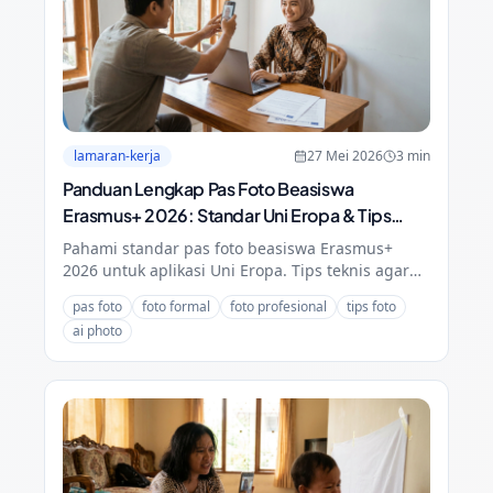
lamaran-kerja
27 Mei 2026
3
min
Panduan Lengkap Pas Foto Beasiswa
Erasmus+ 2026: Standar Uni Eropa & Tips
Sukses
Pahami standar pas foto beasiswa Erasmus+
2026 untuk aplikasi Uni Eropa. Tips teknis agar
foto terlihat profesional, natural, dan memenuhi
pas foto
foto formal
foto profesional
tips foto
syarat administrasi.
ai photo