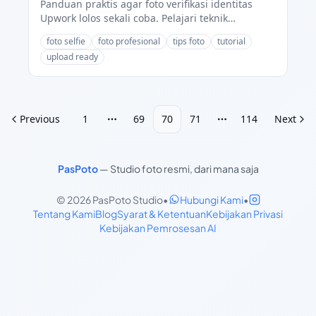
Panduan praktis agar foto verifikasi identitas
Upwork lolos sekali coba. Pelajari teknik
pencahayaan dan posisi wajah yang benar untuk
foto selfie
foto profesional
tips foto
tutorial
KYC freelance global.
upload ready
Previous
1
69
70
71
114
Next
More pages
More pages
PasPoto
—
Studio foto resmi, dari mana saja
© 2026 PasPoto Studio
•
Hubungi Kami
•
Tentang Kami
Blog
Syarat & Ketentuan
Kebijakan Privasi
Kebijakan Pemrosesan AI