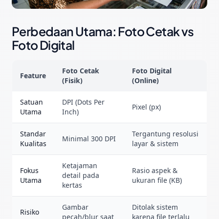
Perbedaan Utama: Foto Cetak vs
Foto Digital
Foto Cetak
Foto Digital
Feature
(Fisik)
(Online)
Satuan
DPI (Dots Per
Pixel (px)
Utama
Inch)
Standar
Tergantung resolusi
Minimal 300 DPI
Kualitas
layar & sistem
Ketajaman
Fokus
Rasio aspek &
detail pada
Utama
ukuran file (KB)
kertas
Gambar
Ditolak sistem
Risiko
pecah/blur saat
karena file terlalu