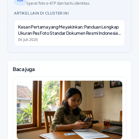
Syarat foto e-KTP dan kartu identitas.
ARTIKEL LAIN DI CLUSTER INI
Kesan Pertama yang Meyakinkan: Panduan Lengkap
Ukuran Pas Foto Standar Dokumen Resmi Indonesia
2026
06 Juli 2026
Baca juga