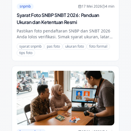
snpmb
17 Mei 2026
4
min
Syarat Foto SNBP SNBT 2026: Panduan
Ukuran dan Ketentuan Resmi
Pastikan foto pendaftaran SNBP dan SNBT 2026
Anda lolos verifikasi. Simak syarat ukuran, latar
belakang, dan kesalahan teknis yang sering
syarat snpmb
pas foto
ukuran foto
foto formal
terlewatkan.
tips foto