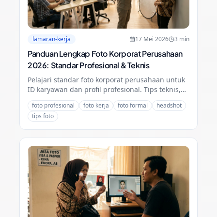
lamaran-kerja
17 Mei 2026
3
min
Panduan Lengkap Foto Korporat Perusahaan
2026: Standar Profesional & Teknis
Pelajari standar foto korporat perusahaan untuk
ID karyawan dan profil profesional. Tips teknis,
pakaian, dan cara menjaga konsistensi branding
foto profesional
foto kerja
foto formal
headshot
tim.
tips foto