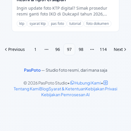
Ingin update foto KTP digital? Simak prosedur
resmi ganti foto IKD di Dukcapil tahun 2026,
syarat yang diperlukan, serta tips agar foto
ktp
syarat ktp
pas foto
tutorial
foto dokumen
identitas tampil rapi.
Previous
1
96
97
98
114
Next
More pages
More pages
PasPoto
—
Studio foto resmi, dari mana saja
© 2026 PasPoto Studio
•
Hubungi Kami
•
Tentang Kami
Blog
Syarat & Ketentuan
Kebijakan Privasi
Kebijakan Pemrosesan AI