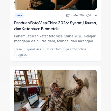
visa
17 Mei 2026
4
min
Panduan Foto Visa China 2026: Syarat, Ukuran,
dan Ketentuan Biometrik
Pahami aturan ketat foto visa China 2026. Pelajari
mengapa visibilitas dahi, telinga, dan larangan
perhiasan sangat krusial agar aplikasi Anda tidak
visa
syarat visa
ukuran foto
pas foto online
ditolak.
regulasi