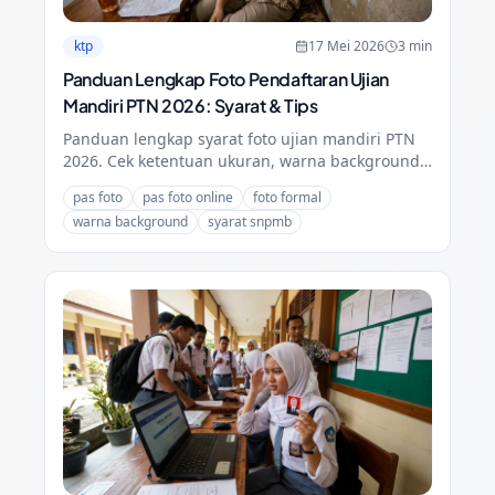
ktp
17 Mei 2026
3
min
Panduan Lengkap Foto Pendaftaran Ujian
Mandiri PTN 2026: Syarat & Tips
Panduan lengkap syarat foto ujian mandiri PTN
2026. Cek ketentuan ukuran, warna background,
dan tips pakaian agar pendaftaran kuliah Anda
pas foto
pas foto online
foto formal
lancar tanpa kendala.
warna background
syarat snpmb