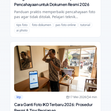
Pencahayaan untuk Dokumen Resmi 2026
Panduan praktis memperbaiki pencahayaan foto
pas agar tidak ditolak. Pelajari teknik
pencahayaan alami dan pengaturan kamera HP
tips foto
foto dokumen
pas foto online
tutorial
untuk hasil maksimal.
ai photo
ktp
17 Mei 2026
4
min
Cara Ganti Foto IKD Terbaru 2026: Prosedur
Resmi & Tips Persiapan