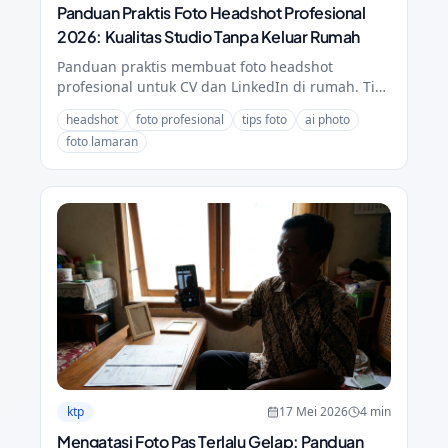
Panduan Praktis Foto Headshot Profesional
2026: Kualitas Studio Tanpa Keluar Rumah
Panduan praktis membuat foto headshot
profesional untuk CV dan LinkedIn di rumah. Tips
pencahayaan, pose, dan cara edit agar hasil
headshot
foto profesional
tips foto
ai photo
sekelas studio foto.
foto lamaran
ktp
17 Mei 2026
4
min
Mengatasi Foto Pas Terlalu Gelap: Panduan