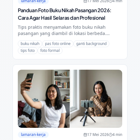
lamaran-kerja
17 Mei 2026
4
min
Panduan Foto Buku Nikah Pasangan 2026:
Cara Agar Hasil Selaras dan Profesional
Tips praktis menyamakan foto buku nikah
pasangan yang diambil di lokasi berbeda.
Panduan pencahayaan, skala, dan solusi AI agar
buku nikah
pas foto online
ganti background
foto serasi untuk syarat KUA.
tips foto
foto formal
lamaran-kerja
17 Mei 2026
4
min