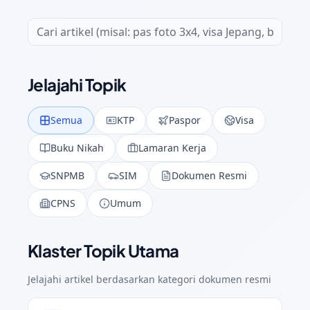
Jelajahi Topik
Semua
KTP
Paspor
Visa
Buku Nikah
Lamaran Kerja
SNPMB
SIM
Dokumen Resmi
CPNS
Umum
Klaster Topik Utama
Jelajahi artikel berdasarkan kategori dokumen resmi