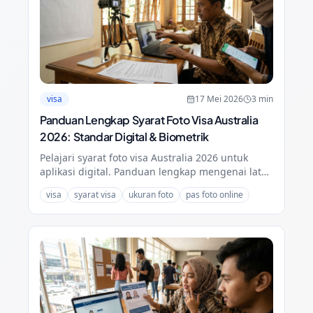
visa
17 Mei 2026
3
min
Panduan Lengkap Syarat Foto Visa Australia
2026: Standar Digital & Biometrik
Pelajari syarat foto visa Australia 2026 untuk
aplikasi digital. Panduan lengkap mengenai latar
belakang, kualitas file, dan tips agar foto lolos
visa
syarat visa
ukuran foto
pas foto online
verifikasi.