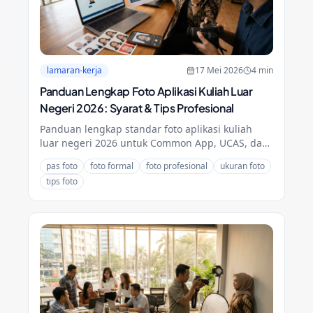
lamaran-kerja
17 Mei 2026
4
min
Panduan Lengkap Foto Aplikasi Kuliah Luar
Negeri 2026: Syarat & Tips Profesional
Panduan lengkap standar foto aplikasi kuliah
luar negeri 2026 untuk Common App, UCAS, dan
MEXT. Pastikan profil Anda terlihat profesional
pas foto
foto formal
foto profesional
ukuran foto
dan kredibel.
tips foto