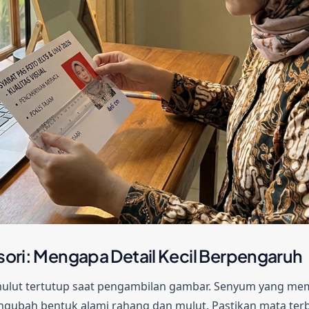
sori: Mengapa Detail Kecil Berpengaruh
mulut tertutup saat pengambilan gambar. Senyum yang mem
gubah bentuk alami rahang dan mulut. Pastikan mata ter