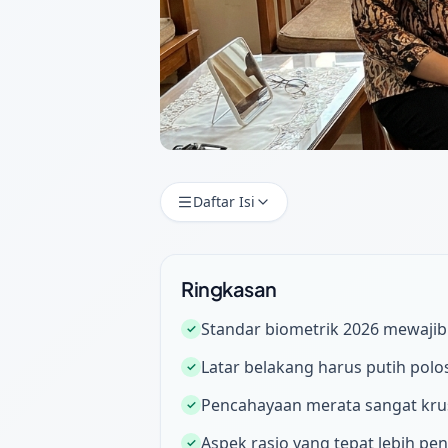
Daftar Isi
Ringkasan
Standar biometrik 2026 mewajib
✓
Latar belakang harus putih pol
✓
Pencahayaan merata sangat krus
✓
Aspek rasio yang tepat lebih pen
✓