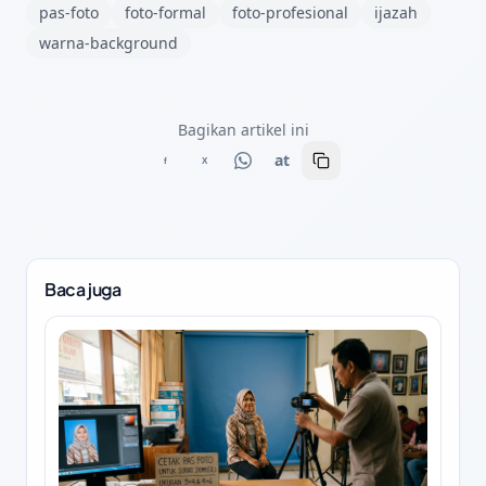
pas-foto
foto-formal
foto-profesional
ijazah
warna-background
Bagikan artikel ini
at
f
X
Baca juga