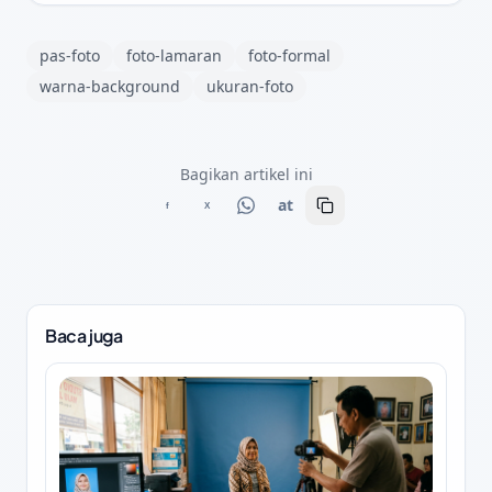
pas-foto
foto-lamaran
foto-formal
warna-background
ukuran-foto
Bagikan artikel ini
at
f
X
Baca juga