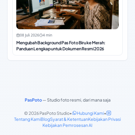
08 Juli 2026
4
min
Mengubah Background Pas Foto Biru ke Merah:
Panduan Lengkap untuk Dokumen Resmi 2026
PasPoto
—
Studio foto resmi, dari mana saja
© 2026 PasPoto Studio
•
Hubungi Kami
•
Tentang Kami
Blog
Syarat & Ketentuan
Kebijakan Privasi
Kebijakan Pemrosesan AI