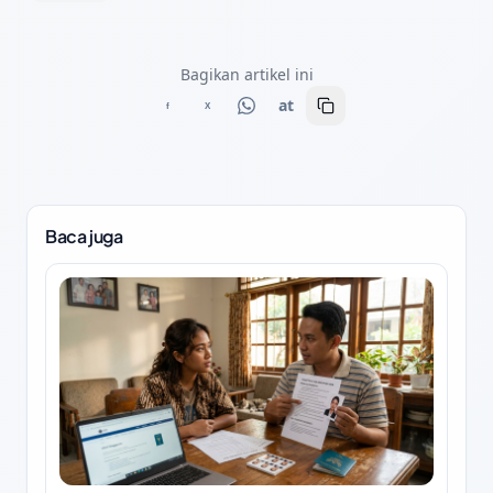
Bagikan artikel ini
at
f
X
Baca juga