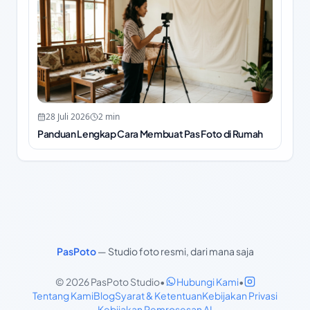
28 Juli 2026
2
min
Panduan Lengkap Cara Membuat Pas Foto di Rumah
PasPoto
—
Studio foto resmi, dari mana saja
© 2026 PasPoto Studio
•
Hubungi Kami
•
Tentang Kami
Blog
Syarat & Ketentuan
Kebijakan Privasi
Kebijakan Pemrosesan AI