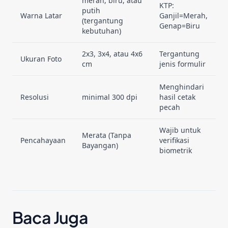
merah, biru, atau
KTP:
putih
Warna Latar
Ganjil=Merah,
(tergantung
Genap=Biru
kebutuhan)
2x3, 3x4, atau 4x6
Tergantung
Ukuran Foto
cm
jenis formulir
Menghindari
Resolusi
minimal 300 dpi
hasil cetak
pecah
Wajib untuk
Merata (Tanpa
Pencahayaan
verifikasi
Bayangan)
biometrik
Baca Juga